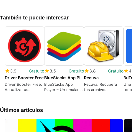
También te puede interesar
3.9
Gratuito
3.5
Gratuito
3.8
Gratuito
4
Driver Booster Free
BlueStacks App Player
Recuva
3uT
Driver Booster Free:
BlueStacks App
Recuva: Recupera
Una 
Actualiza tus
Player – Un emulador
tus archivos
todo
controladores
de Android para
perdidos
iPho
fácilmente
Windows potente y
Tou
gratuito
Últimos artículos